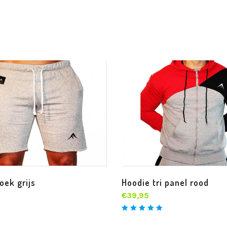
oek grijs
Hoodie tri panel rood
€
39,95
Waardering
5.00
uit