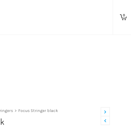
0
ringers
>
Focus Stringer black
ck