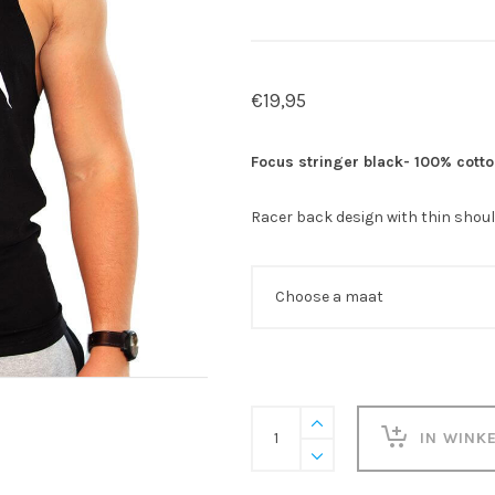
€
19,95
Focus stringer black- 100% cott
Racer back design with thin shou
Focus
IN WINK
Stringer
black