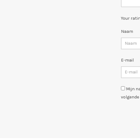
Your rati
Naam
E-mail
Mijn n
volgende 