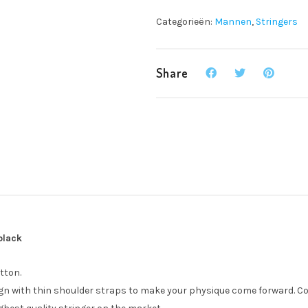
quantity
Categorieën:
Mannen
,
Stringers
Share
black
tton.
gn with thin shoulder straps to make your physique come forward. Coo