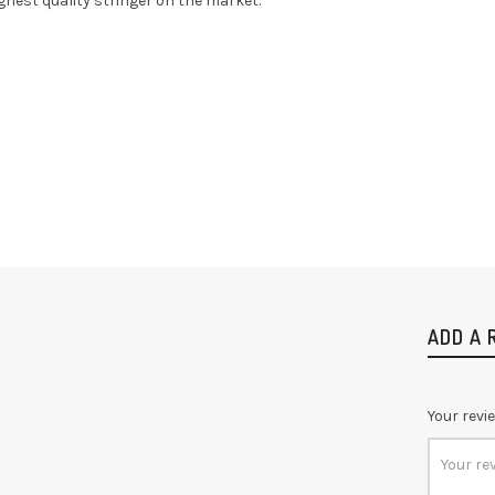
ghest quality stringer on the market.
ADD A 
Your revi