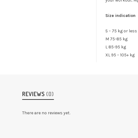
your workout. Hi
Size indication
S – 75 kg or less
M 75-85 kg
L 85-95 kg
XL 95 – 105+ kg
REVIEWS
(0)
There are no reviews yet.